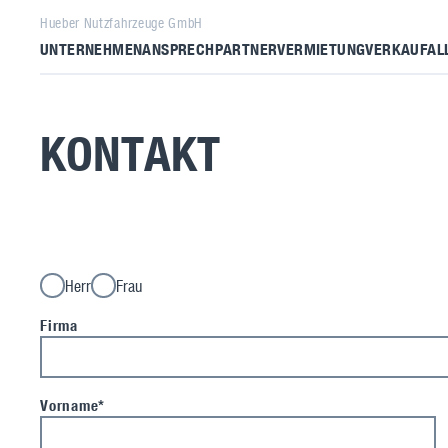
Hueber Nutzfahrzeuge GmbH
UNTERNEHMEN
ANSPRECHPARTNER
VERMIETUNG
VERKAUF
AL
KONTAKT
Herr
Frau
Firma
Vorname*